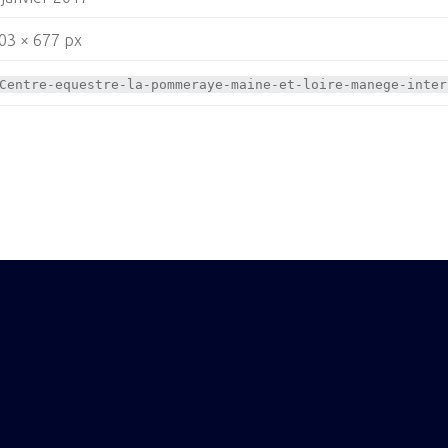
03 × 677 px
Centre-equestre-la-pommeraye-maine-et-loire-manege-inter