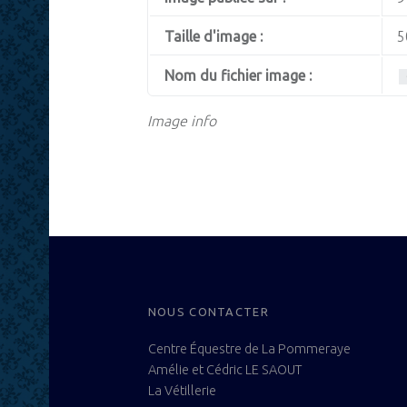
Taille d'image :
5
Nom du fichier image :
Image info
FOOTER SIDEBAR
NOUS CONTACTER
Centre Équestre de La Pommeraye
Amélie et Cédric LE SAOUT
La Vétillerie