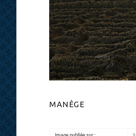
MANÈGE
Image publiée sur :
9