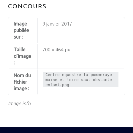
CONCOURS
Image
9 janvier 2017
publiée
sur :
Taille
700 × 464 px
d'image
:
Centre-equestre-la-pommeraye-
Nom du
maine-et-loire-saut-obstacle-
fichier
enfant.png
image :
Image info