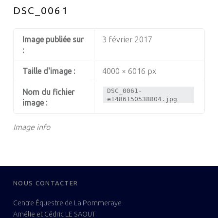
DSC_0061
Image publiée sur
3 février 2017
:
Taille d'image :
4000 × 6016 px
DSC_0061-
Nom du fichier
e1486150538804.jpg
image :
Image info
FOOTER SIDEBAR
NOUS CONTACTER
Centre Équestre de La Pommeraye
Amélie et Cédric LE SAOUT