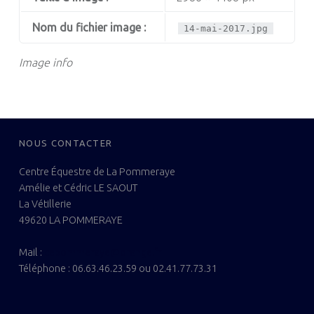
Nom du fichier image :
14-mai-2017.jpg
Image info
FOOTER SIDEBAR
NOUS CONTACTER
Centre Équestre de La Pommeraye
Amélie et Cédric LE SAOUT
La Vétillerie
49620 LA POMMERAYE
Mail :
cepommeraye@orange.fr
Téléphone : 06.63.46.23.59 ou 02.41.77.73.31