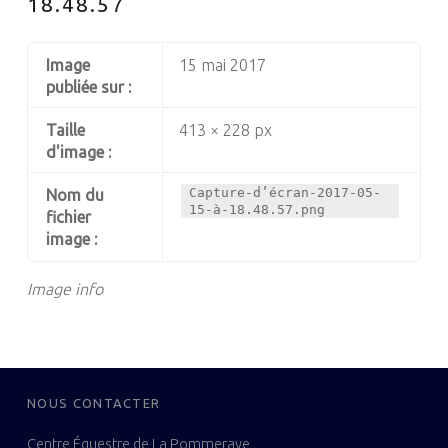
18.48.57
Image
15 mai 2017
publiée sur :
Taille
413 × 228 px
d'image :
Capture-d’écran-2017-05-
Nom du
15-à-18.48.57.png
fichier
image :
Image info
FOOTER SIDEBAR
NOUS CONTACTER
Centre Équestre de La Pommeraye