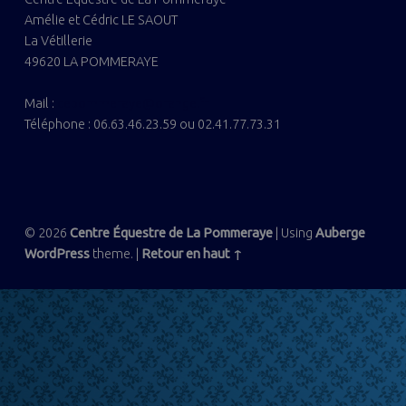
Amélie et Cédric LE SAOUT
La Vétillerie
49620 LA POMMERAYE
Mail :
cepommeraye@orange.fr
Téléphone : 06.63.46.23.59 ou 02.41.77.73.31
© 2026
Centre Équestre de La Pommeraye
|
Using
Auberge
WordPress
theme.
|
Retour en haut ↑